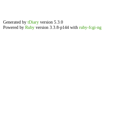
Generated by
tDiary
version 5.3.0
Powered by
Ruby
version 3.3.8-p144 with
ruby-fcgi-ng