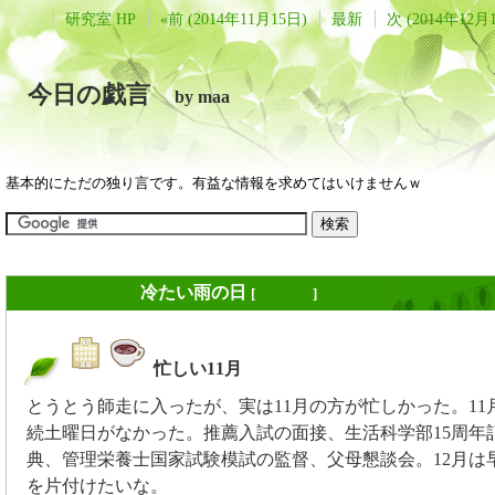
研究室 HP
«前 (2014年11月15日)
最新
次 (2014年12月
今日の戯言
by maa
基本的にただの独り言です。有益な情報を求めてはいけませんｗ
2014年12月01日
冷たい雨の日
[
長年日記
]
忙しい11月
_
とうとう師走に入ったが、実は11月の方が忙しかった。11
続土曜日がなかった。推薦入試の面接、生活科学部15周年
典、管理栄養士国家試験模試の監督、父母懇談会。12月は
を片付けたいな。