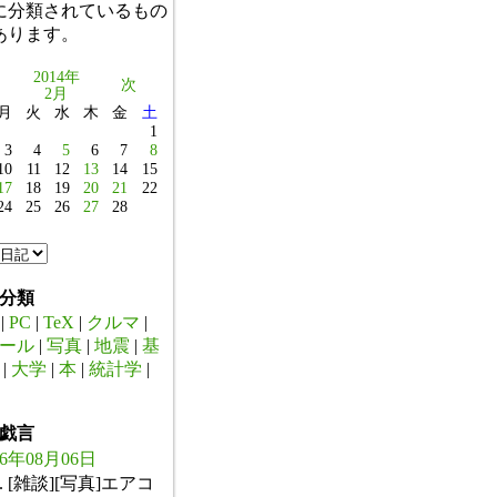
に分類されているもの
あります。
2014年
次
2月
月
火
水
木
金
土
1
3
4
5
6
7
8
10
11
12
13
14
15
17
18
19
20
21
22
24
25
26
27
28
分類
|
PC
|
TeX
|
クルマ
|
ール
|
写真
|
地震
|
基
|
大学
|
本
|
統計学
|
戯言
26年08月06日
. [雑談][写真]エアコ