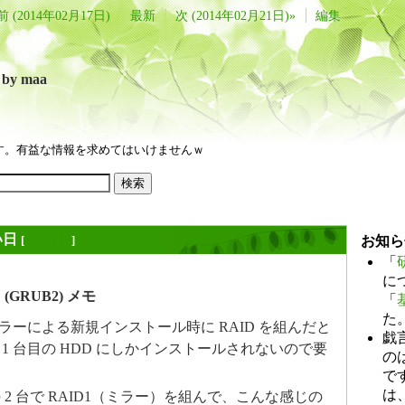
前 (2014年02月17日)
最新
次 (2014年02月21日)»
編集
言
by maa
す。有益な情報を求めてはいけませんｗ
い日
[
長年日記
]
お知ら
「
に
 (GRUB2) メモ
「
た
トーラーによる新規インストール時に RAID を組んだと
戯
は 1 台目の HDD にしかインストールされないので要
のは
で
は
ev/sdb の 2 台で RAID1（ミラー）を組んで、こんな感じの