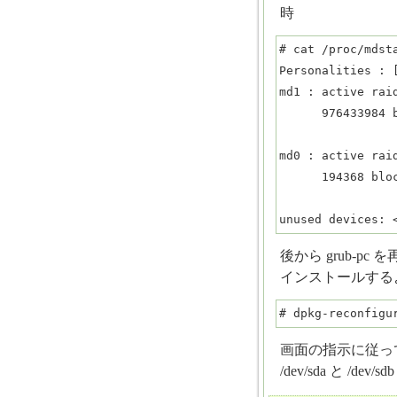
時
# cat /proc/mdsta
Personalities : [
md1 : active raid
      976433984 blocks super 1.2 [2/2] [UU]

md0 : active raid
      194368 blocks super 1.2 [2/2] [UU]

unused devices: 
後から grub-pc
インストールする
# dpkg-reconfigu
画面の指示に従っ
/dev/sda と /