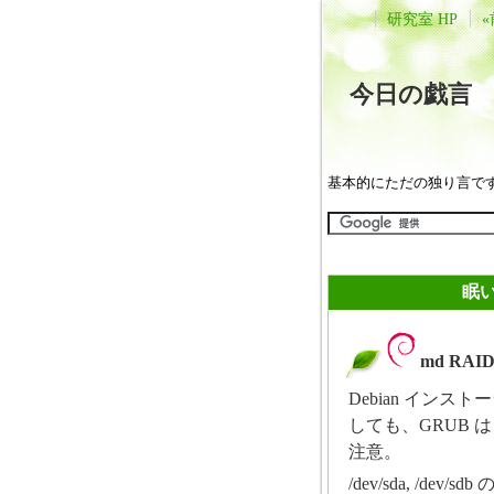
研究室 HP
«
今日の戯
基本的にただの独り言で
2014年02月20日
眠
md RAID
_
Debian インス
しても、GRUB 
注意。
/dev/sda, /d