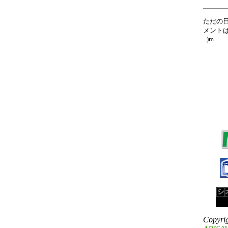
ただの
メントは
_)m
Copyri