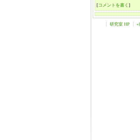
[
コメントを書く
]
研究室 HP
«