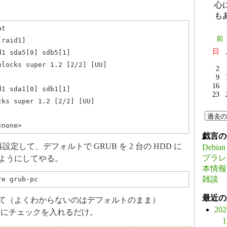
心
も
t

前
raid1]

日
1 sda5[0] sdb5[1]

2
9
16
1 sda1[0] sdb1[1]

23
<none>
戯言の
 を再設定して、デフォルトで GRUB を 2 台の HDD に
Debian
プラレ
ようにしてやる。
本情報
雑談
re grub-pc
最近の
て（よくわからないのはデフォルトのまま）
20
dev/sdb にチェックを入れるだけ。
1