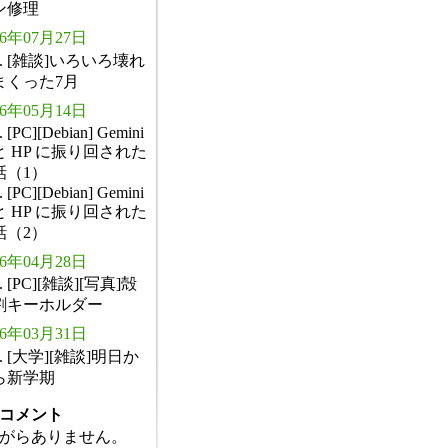
ン修理
26年07月27日
. [雑談]いろいろ壊れ
まくった7月
26年05月14日
. [PC][Debian] Gemini
と HP に振り回された
話（1）
. [PC][Debian] Gemini
と HP に振り回された
話（2）
26年04月28日
. [PC][雑談][写真]殻
割キーホルダー
26年03月31日
. [大学][雑談]明日か
ら新学期
コメント
がらありません。