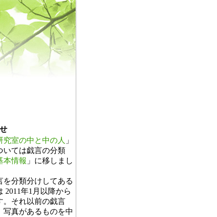
せ
研究室の中と中の人
」
ついては戯言の分類
基本情報
」に移しまし
。
言を分類分けしてある
 2011年1月以降から
す。それ以前の戯言
、写真があるものを中