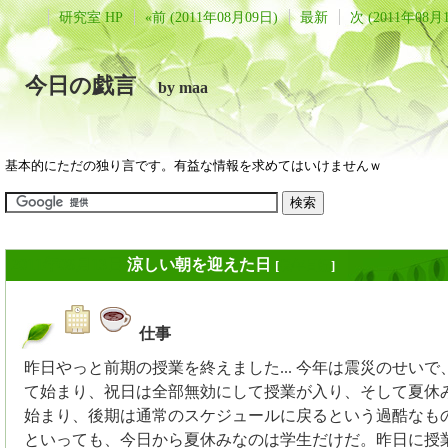
研究室 HP
«前 (2011年08月09日)
最新
次 (2011年08月
今日の戯言
by maa
基本的にただの独り言です。有益な情報を求めてはいけませんｗ
2011年08月13日
涼しい朝を迎えた日
[
長年日記
]
仕事
_
昨日やっと前期の授業を終えました... 今年は震災のせいで
て始まり、祝日は全部無効にして授業が入り、そして夏休
始まり、後期は通常のスケジュールに戻るという過酷なも
といっても、今日から夏休みなのは学生だけだ。昨日に授