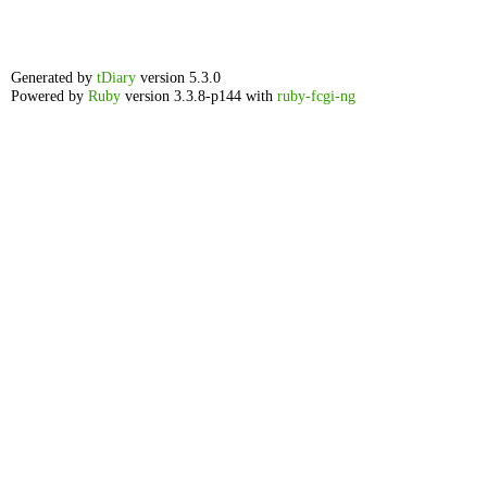
Generated by
tDiary
version 5.3.0
Powered by
Ruby
version 3.3.8-p144 with
ruby-fcgi-ng