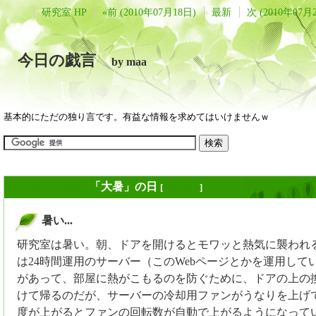
研究室 HP
«前 (2010年07月18日)
最新
次 (2010年07月
今日の戯言
by maa
基本的にただの独り言です。有益な情報を求めてはいけませんｗ
2010年07月23日
「大暑」の日
[
長年日記
]
暑い...
_
研究室は暑い。朝、ドアを開けるとモワッと熱気に襲われ
は24時間運用のサーバー（このWebページとかを運用して
があって、部屋に熱がこもるのを防ぐために、ドアの上の
けて帰るのだが、サーバーの冷却用ファンがうなりを上げ
度が上がるとファンの回転数が自動で上がるようになって