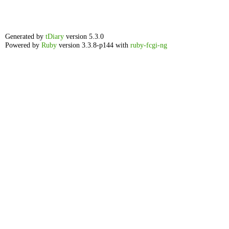
Generated by
tDiary
version 5.3.0
Powered by
Ruby
version 3.3.8-p144 with
ruby-fcgi-ng