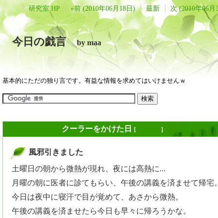
研究室 HP
«前 (2010年06月18日)
最新
次 (2010年06月
今日の戯言
by maa
基本的にただの独り言です。有益な情報を求めてはいけませんｗ
2010年06月22日
クーラーをかけた日
[
長年日記
]
風邪引きました
_
土曜日の朝から微熱が現れ、夜には高熱に...
月曜の朝に医者に診てもらい、午後の講義を済ませて帰宅
今日は夜中に寝汗で目が覚めて、あさから微熱。
午後の講義を済ませたら今日も早々に帰ろうかな。