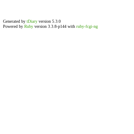
Generated by
tDiary
version 5.3.0
Powered by
Ruby
version 3.3.8-p144 with
ruby-fcgi-ng