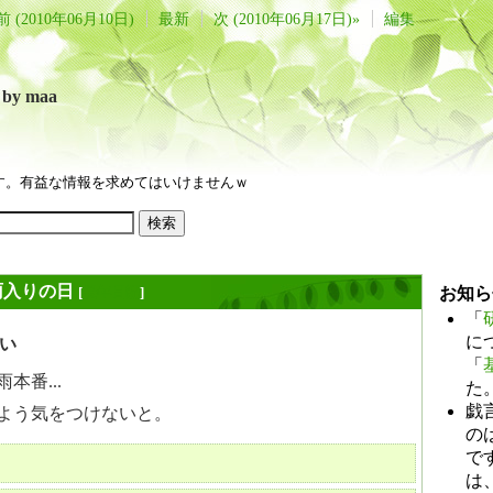
前 (2010年06月10日)
最新
次 (2010年06月17日)»
編集
言
by maa
す。有益な情報を求めてはいけませんｗ
雨入りの日
[
長年日記
]
お知ら
「
に
い
「
本番...
た
戯
よう気をつけないと。
のは
で
は