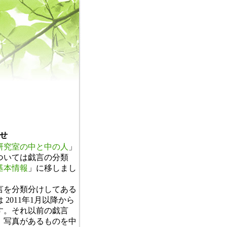
せ
研究室の中と中の人
」
ついては戯言の分類
基本情報
」に移しまし
。
言を分類分けしてある
 2011年1月以降から
す。それ以前の戯言
、写真があるものを中