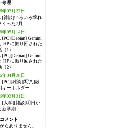
ン修理
26年07月27日
. [雑談]いろいろ壊れ
まくった7月
26年05月14日
. [PC][Debian] Gemini
と HP に振り回された
話（1）
. [PC][Debian] Gemini
と HP に振り回された
話（2）
26年04月28日
. [PC][雑談][写真]殻
割キーホルダー
26年03月31日
. [大学][雑談]明日か
ら新学期
コメント
がらありません。