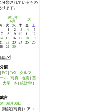
に分類されているもの
あります。
2010年
次
6月
月
火
水
木
金
土
1
2
3
4
5
7
8
9
10
11
12
14
15
16
17
18
19
21
22
23
24
25
26
28
29
30
分類
|
PC
|
TeX
|
クルマ
|
ール
|
写真
|
地震
|
基
|
大学
|
本
|
統計学
|
戯言
26年08月06日
. [雑談][写真]エアコ