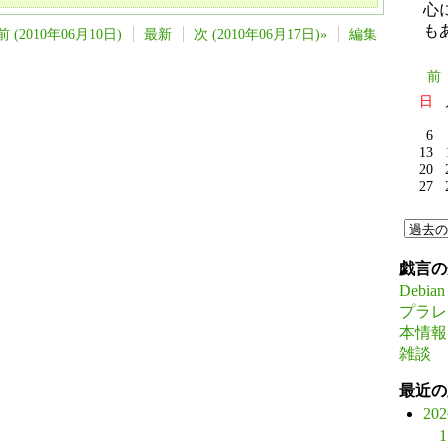
心
も
前 (2010年06月10日)
最新
次 (2010年06月17日)»
編集
前
日
6
13
20
27
戯言の
Debian
プラレ
本情報
雑談
最近の
20
1