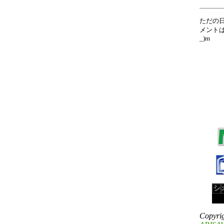
ただの
メントは
_)m
Copyri