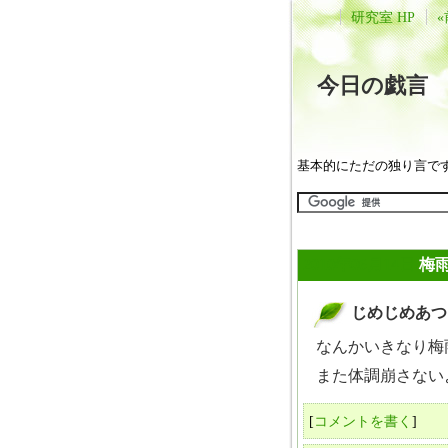
研究室 HP
«
今日の戯
基本的にただの独り言で
2010年06月14日
梅
じめじめあつ
_
なんかいきなり梅雨
また体調崩さない
[
コメントを書く
]