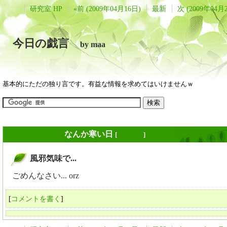
研究室 HP
«前 (2009年04月16日)
最新
次 (2009年04月
今日の戯言
by maa
基本的にただの独り言です。有益な情報を求めてはいけませんｗ
2009年04月17日
なんか寒い日
[
長年日記
]
風邪気味で...
_
ごめんなさい... orz
[
コメントを書く
]