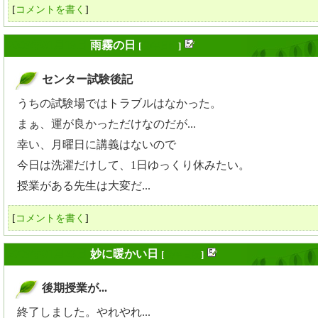
[
コメントを書く
]
2009年01月19日
雨霧の日
[
長年日記
]
センター試験後記
_
うちの試験場ではトラブルはなかった。
まぁ、運が良かっただけなのだが...
幸い、月曜日に講義はないので
今日は洗濯だけして、1日ゆっくり休みたい。
授業がある先生は大変だ...
[
コメントを書く
]
2009年01月23日
妙に暖かい日
[
長年日記
]
後期授業が...
_
終了しました。やれやれ...