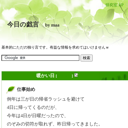
研究室 HP
今日の戯言
by maa
基本的にただの独り言です。有益な情報を求めてはいけませんｗ
2009年01月06日
暖かい日
[
長年日記
]
仕事始め
_
例年は三が日の帰省ラッシュを避けて
4日に帰ってくるのだが、
今年は4日が日曜だったので、
のぞみの切符が取れず、昨日帰ってきました。