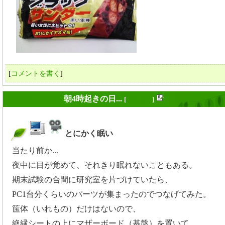
[
コメントを書く
]
2009年01月28日
朝4時起きの日...
[
長年日記
]
とにかく眠い
_
当たり前か...
夜中に目が覚めて、それきり眠れないこともある。
期末試験の合間に研究室を片づけていたら、
PC1台分くらいのパーツが集まったのでつなげてみた。
筺体（いれもの）だけはないので、
絶縁シートの上にマザーボード（基盤）を置いて、