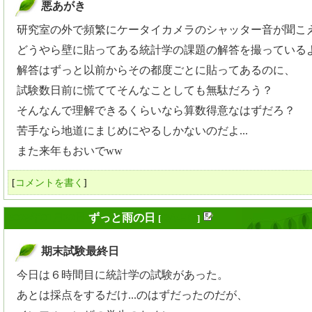
悪あがき
_
研究室の外で頻繁にケータイカメラのシャッター音が聞こ
どうやら壁に貼ってある統計学の課題の解答を撮っている
解答はずっと以前からその都度ごとに貼ってあるのに、
試験数日前に慌ててそんなことしても無駄だろう？
そんなんで理解できるくらいなら算数得意なはずだろ？
苦手なら地道にまじめにやるしかないのだよ...
また来年もおいでww
[
コメントを書く
]
2009年01月30日
ずっと雨の日
[
長年日記
]
期末試験最終日
_
今日は６時間目に統計学の試験があった。
あとは採点をするだけ...のはずだったのだが、