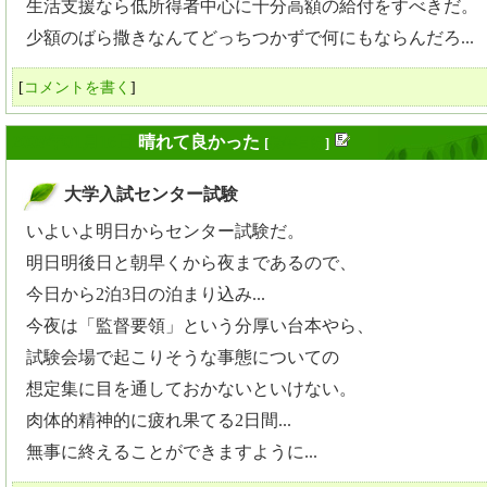
生活支援なら低所得者中心に十分高額の給付をすべきだ。
少額のばら撒きなんてどっちつかずで何にもならんだろ...
[
コメントを書く
]
2009年01月16日
晴れて良かった
[
長年日記
]
大学入試センター試験
_
いよいよ明日からセンター試験だ。
明日明後日と朝早くから夜まであるので、
今日から2泊3日の泊まり込み...
今夜は「監督要領」という分厚い台本やら、
試験会場で起こりそうな事態についての
想定集に目を通しておかないといけない。
肉体的精神的に疲れ果てる2日間...
無事に終えることができますように...