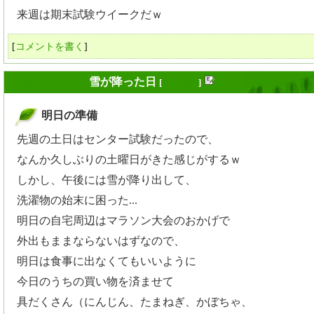
来週は期末試験ウイークだｗ
[
コメントを書く
]
2009年01月24日
雪が降った日
[
長年日記
]
明日の準備
_
先週の土日はセンター試験だったので、
なんか久しぶりの土曜日がきた感じがするｗ
しかし、午後には雪が降り出して、
洗濯物の始末に困った...
明日の自宅周辺はマラソン大会のおかげで
外出もままならないはずなので、
明日は食事に出なくてもいいように
今日のうちの買い物を済ませて
具だくさん（にんじん、たまねぎ、かぼちゃ、