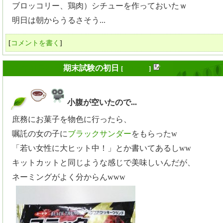
ブロッコリー、鶏肉）シチューを作っておいたｗ
明日は朝からうるさそう...
[
コメントを書く
]
2009年01月27日
期末試験の初日
[
長年日記
]
小腹が空いたので...
_
庶務にお菓子を物色に行ったら、
嘱託の女の子に
ブラックサンダー
をもらったw
「若い女性に大ヒット中！」とか書いてあるしww
キットカットと同じような感じで美味しいんだが、
ネーミングがよく分からんwww