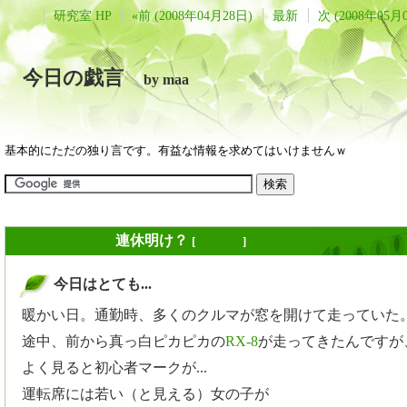
研究室 HP
«前 (2008年04月28日)
最新
次 (2008年05月
今日の戯言
by maa
基本的にただの独り言です。有益な情報を求めてはいけませんｗ
2008年04月30日
連休明け？
[
長年日記
]
今日はとても...
_
暖かい日。通勤時、多くのクルマが窓を開けて走っていた
途中、前から真っ白ピカピカの
RX-8
が走ってきたんですが
よく見ると初心者マークが...
運転席には若い（と見える）女の子が