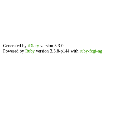
Generated by
tDiary
version 5.3.0
Powered by
Ruby
version 3.3.8-p144 with
ruby-fcgi-ng