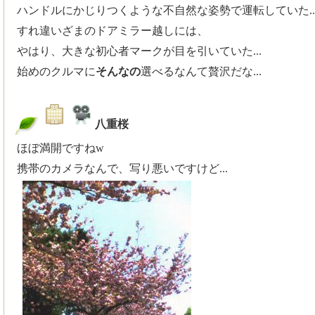
ハンドルにかじりつくような不自然な姿勢で運転していた..
すれ違いざまのドアミラー越しには、
やはり、大きな初心者マークが目を引いていた...
始めのクルマに
そんなの
選べるなんて贅沢だな...
八重桜
_
ほぼ満開ですねw
携帯のカメラなんで、写り悪いですけど...