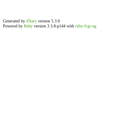
Generated by
tDiary
version 5.3.0
Powered by
Ruby
version 3.3.8-p144 with
ruby-fcgi-ng