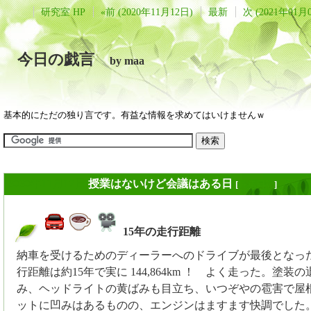
研究室 HP
«前 (2020年11月12日)
最新
次 (2021年01月
今日の戯言
by maa
基本的にただの独り言です。有益な情報を求めてはいけませんｗ
2020年11月17日
授業はないけど会議はある日
[
長年日記
]
15年の走行距離
_
納車を受けるためのディーラーへのドライブが最後となっ
行距離は約15年で実に 144,864km ！ よく走った。塗装
み、ヘッドライトの黄ばみも目立ち、いつぞやの雹害で屋
ットに凹みはあるものの、エンジンはますます快調でした