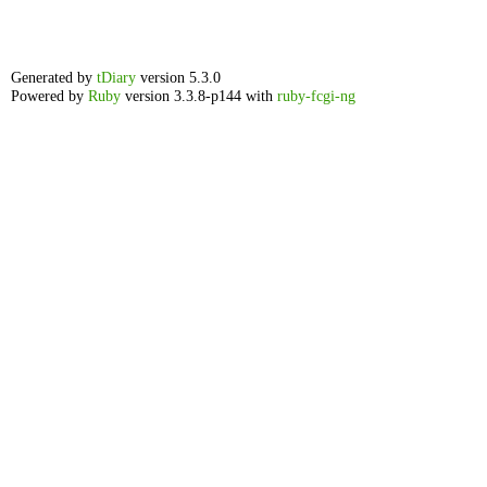
Generated by
tDiary
version 5.3.0
Powered by
Ruby
version 3.3.8-p144 with
ruby-fcgi-ng