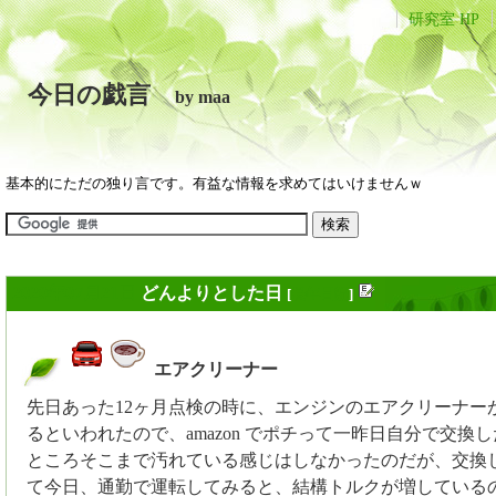
研究室 HP
今日の戯言
by maa
基本的にただの独り言です。有益な情報を求めてはいけませんｗ
2020年07月21日
どんよりとした日
[
長年日記
]
エアクリーナー
_
先日あった12ヶ月点検の時に、エンジンのエアクリーナー
るといわれたので、amazon でポチって一昨日自分で交換
ところそこまで汚れている感じはしなかったのだが、交換
て今日、通勤で運転してみると、結構トルクが増している