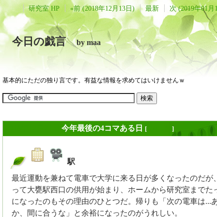
研究室 HP
«前 (2018年12月13日)
最新
次 (2019年01月
今日の戯言
by maa
基本的にただの独り言です。有益な情報を求めてはいけませんｗ
2018年12月21日
今年最後の4コマある日
[
長年日記
]
駅
_
最近運動を兼ねて電車で大学に来る日が多くなったのだが、
って大甕駅西口の供用が始まり、ホームから研究室までたった
になったのもその理由のひとつだ。帰りも「次の電車は...あと
か、間に合うな」と余裕になったのがうれしい。