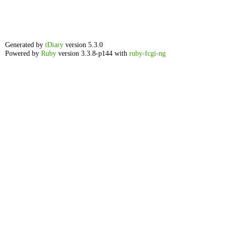
Generated by
tDiary
version 5.3.0
Powered by
Ruby
version 3.3.8-p144 with
ruby-fcgi-ng