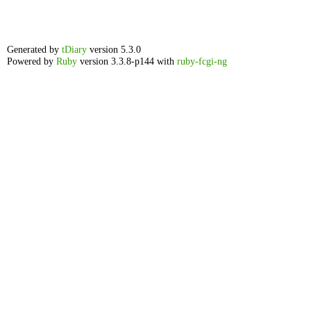
Generated by
tDiary
version 5.3.0
Powered by
Ruby
version 3.3.8-p144 with
ruby-fcgi-ng