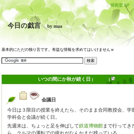
研究室 HP
今日の戯言
by maa
基本的にただの独り言です。有益な情報を求めてはいけませんｗ
2018年10月16日
いつの間にか秋が続く日
[
長年日記
]
会議日
_
今日は３限目の授業を終えたら、そのまま合同教授会、学
学科会と会議が続く日。
先週末は、ちょっと足を伸ばして
鉄道博物館
まで行ってき
ら、クルマの運転での疲れがなんかまだ残っている...