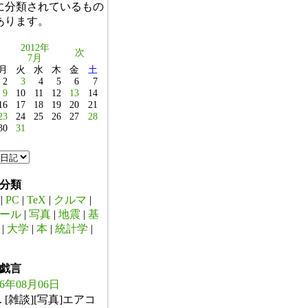
に分類されているもの
あります。
2012年
次
7月
月
火
水
木
金
土
2
3
4
5
6
7
9
10
11
12
13
14
16
17
18
19
20
21
23
24
25
26
27
28
30
31
分類
|
PC
|
TeX
|
クルマ
|
ール
|
写真
|
地震
|
基
|
大学
|
本
|
統計学
|
戯言
26年08月06日
. [雑談][写真]エアコ