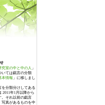
せ
研究室の中と中の人
」
ついては戯言の分類
基本情報
」に移しまし
。
言を分類分けしてある
 2011年1月以降から
す。それ以前の戯言
、写真があるものを中