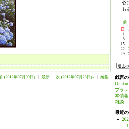
心
も
前
日
1
8
15
22
29
前 (2012年07月09日)
最新
次 (2012年07月23日)»
編集
戯言の
Debian
プラレ
本情報
雑談
最近の
20
1