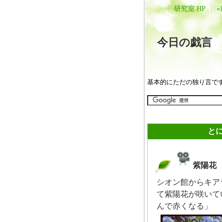
研究室 HP
«
今日の戯
基本的にただの独り言で
2012年07月13日
と
紫陽花
_
シオン館からキア
て紫陽花が咲いて
んで赤くなる」