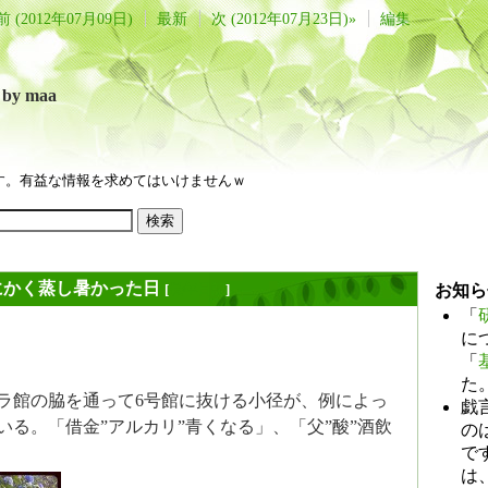
前 (2012年07月09日)
最新
次 (2012年07月23日)»
編集
言
by maa
す。有益な情報を求めてはいけませんｗ
にかく蒸し暑かった日
[
長年日記
]
お知ら
「
に
「
た
ラ館の脇を通って6号館に抜ける小径が、例によっ
戯
いる。「借金”アルカリ”青くなる」、「父”酸”酒飲
のは
で
は