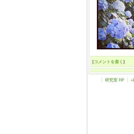
[
コメントを書く
]
研究室 HP
«