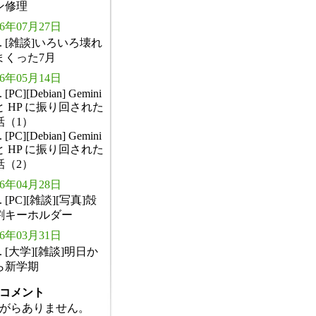
ン修理
26年07月27日
. [雑談]いろいろ壊れ
まくった7月
26年05月14日
. [PC][Debian] Gemini
と HP に振り回された
話（1）
. [PC][Debian] Gemini
と HP に振り回された
話（2）
26年04月28日
. [PC][雑談][写真]殻
割キーホルダー
26年03月31日
. [大学][雑談]明日か
ら新学期
コメント
がらありません。