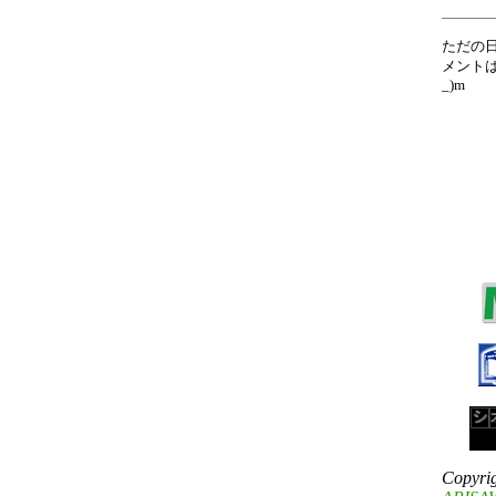
ただの
メントは
_)m
Copyri