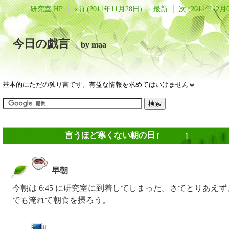
研究室 HP
«前 (2011年11月28日)
最新
次 (2011年12月
今日の戯言
by maa
基本的にただの独り言です。有益な情報を求めてはいけませんｗ
2011年11月29日
言うほど寒くない朝の日
[
長年日記
]
早朝
_
今朝は 6:45 に研究室に到着してしまった。さてとりあえ
でも淹れて朝食を摂ろう。