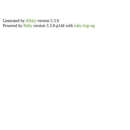
Generated by
tDiary
version 5.3.0
Powered by
Ruby
version 3.3.8-p144 with
ruby-fcgi-ng