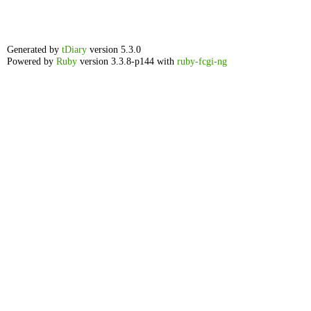
Generated by
tDiary
version 5.3.0
Powered by
Ruby
version 3.3.8-p144 with
ruby-fcgi-ng