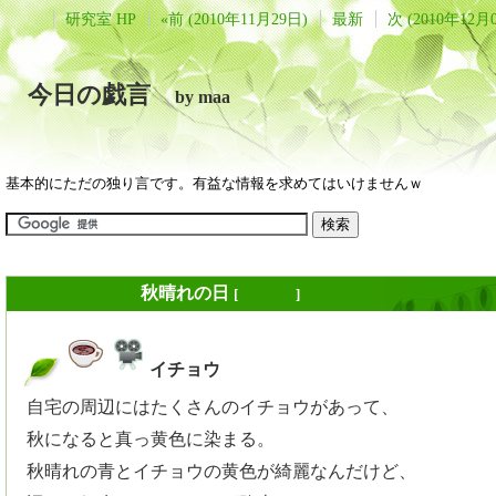
研究室 HP
«前 (2010年11月29日)
最新
次 (2010年12月
今日の戯言
by maa
基本的にただの独り言です。有益な情報を求めてはいけませんｗ
2010年12月01日
秋晴れの日
[
長年日記
]
イチョウ
_
自宅の周辺にはたくさんのイチョウがあって、
秋になると真っ黄色に染まる。
秋晴れの青とイチョウの黄色が綺麗なんだけど、