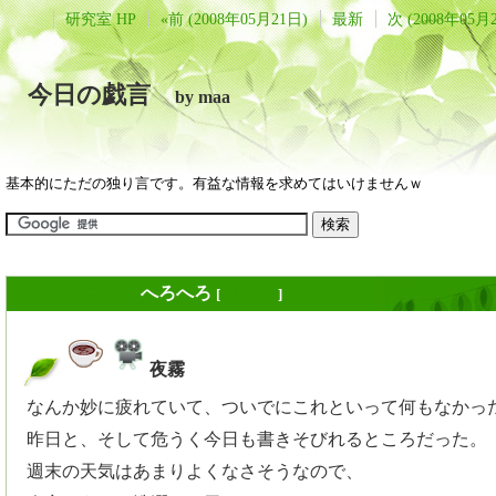
研究室 HP
«前 (2008年05月21日)
最新
次 (2008年05月
今日の戯言
by maa
基本的にただの独り言です。有益な情報を求めてはいけませんｗ
2008年05月23日
へろへろ
[
長年日記
]
夜霧
_
なんか妙に疲れていて、ついでにこれといって何もなかっ
昨日と、そして危うく今日も書きそびれるところだった。
週末の天気はあまりよくなさそうなので、