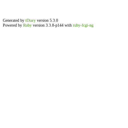
Generated by
tDiary
version 5.3.0
Powered by
Ruby
version 3.3.8-p144 with
ruby-fcgi-ng