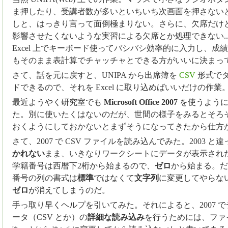
ま押したり、受講者数が多いといちいち次画面を押さない
しと、はっきり言って面倒極まりない。さらに、欠席だけ
影響させたくないような実習による欠席とか処理できない...
Excel 上でキーボード使ってバシバシ効率的に入力し、成
もそのまま表計算でチャッチャとできる方がいいに決まっ
さて、話を元に戻すと、UNIPA から出席簿を
CSV
形式で
ドできるので、それを Excel に取り込めばいいだけの作業
最近ようやく研究室でも
Microsoft Office 2007
を使うように
た。別に使いたくはないのだが、世間の様子をみるとそろ
おくようにしておかないとまずそうになってきたから仕方
さて、2007 で CSV ファイルを読み込んでみた。2003 と違
かれない
まま、いきなりワークシートにデータが表示され
学籍番号は西暦下2桁から始まるので、
ゼロ
から始まる。だ
番号の列の書式は
標準
ではなくて
文字列
に変更してやらな
ゼロ
が消えてしまうのだ。
手っ取り早くヘルプを引いてみた。それによると、2007 
ータ（CSV とか）の
詳細な読み込み
を行うためには、ファ