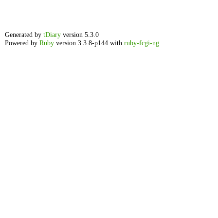
Generated by
tDiary
version 5.3.0
Powered by
Ruby
version 3.3.8-p144 with
ruby-fcgi-ng