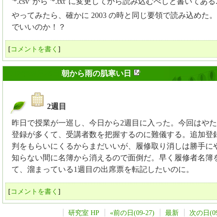
'*.csv' から '*.txt' に変更してから読み込むべしと書いてある...
やってみたら、確かに 2003 の時と同じ要領で読み込めた
でいいのか！？
[
コメントを書く
]
2012年09月28日
朝から雨の肌寒い日
2週目
_
昨日で授業が一巡し、今日から2週目に入った。今回はや
登録が多くて、受講者数を把握するのに難儀する。追加登
判をもらいにくるからまだいいが、履修取り消しは勝手に
知らない間に名簿から消えるので面倒だ。早く履修者名簿
て、溜まっている1週目の出席票を転記したいのに。
[
コメントを書く
]
研究室 HP
«前の日(09-27)
最新
次の日(09