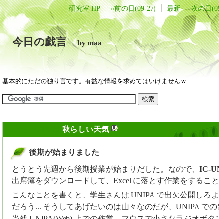
研究室 HP
«前の日(09-27)
最新
次の日(09
今日の戯言
by maa
基本的にただの独り言です。有益な情報を求めてはいけませんｗ
2009年09月28日
秋らしい天気
後期が始まりました
_
とうとう先週から後期授業が始まりだした。なので、
IC-U
出席簿をダウンロードして、Excel に落とす作業をするこ
こんなことを書くと、学生さんは UNIPA で出欠公開しろ
だろう... そうしてあげたいのは山々なのだが、UNIPA で
当然 UNIPA(Web) 上での作業。マウスで小さなラジオボ