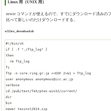
Linux 用（UNIX 用）
newer コマンドが使えるので、すでにダウンロード済みの
比べて新しいのだけダウンロードする。
w32tex_download.sh
#!/bin/sh

if [ -f "./ftp_log" ]

then

  rm ftp_log

fi

ftp -n core.ring.gr.jp <<EOF 2>&1 > ftp_log

user anonymous anonymous@icc.ac.jp

verbose

cd /pub/text/TeX/ptex-win32/current/

dir

bin

newer texinst2014.zip
