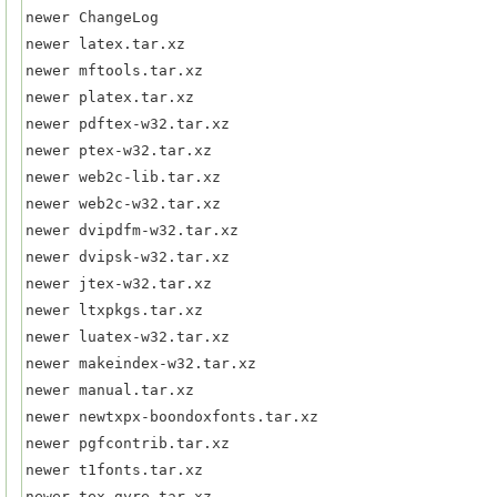
newer ChangeLog

newer latex.tar.xz

newer mftools.tar.xz

newer platex.tar.xz

newer pdftex-w32.tar.xz

newer ptex-w32.tar.xz

newer web2c-lib.tar.xz

newer web2c-w32.tar.xz

newer dvipdfm-w32.tar.xz

newer dvipsk-w32.tar.xz

newer jtex-w32.tar.xz

newer ltxpkgs.tar.xz

newer luatex-w32.tar.xz

newer makeindex-w32.tar.xz

newer manual.tar.xz

newer newtxpx-boondoxfonts.tar.xz

newer pgfcontrib.tar.xz

newer t1fonts.tar.xz

newer tex-gyre.tar.xz
