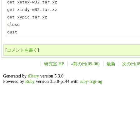
get xetex-w32.tar.xz

get xindy-w32.tar.xz

get xypic.tar.xz

close

quit
[
コメントを書く
]
研究室 HP
«前の日(09-06)
最新
次の日(09
Generated by
tDiary
version 5.3.0
Powered by
Ruby
version 3.3.8-p144 with
ruby-fcgi-ng