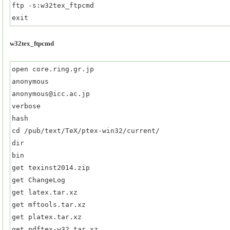
ftp -s:w32tex_ftpcmd

exit
w32tex_ftpcmd
open core.ring.gr.jp

anonymous

anonymous@icc.ac.jp

verbose

hash

cd /pub/text/TeX/ptex-win32/current/

dir

bin

get texinst2014.zip

get ChangeLog

get latex.tar.xz

get mftools.tar.xz

get platex.tar.xz

get pdftex-w32.tar.xz
