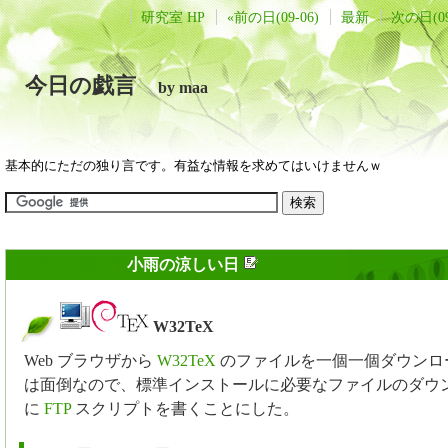
研究室 HP
«前の日(09-06)
最新
次の日(09
今日の戯言
by maa
基本的にただの独り言です。有益な情報を求めてはいけませんｗ
2014年09月07日
小雨の涼しい日
W32TeX
_
Web ブラウザから
W32TeX
のファイルを一個一個ダウンロ
は面倒なので、標準インストールに必要なファイルのダウ
に
FTP
スクリプトを書くことにした。