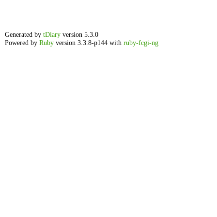
Generated by
tDiary
version 5.3.0
Powered by
Ruby
version 3.3.8-p144 with
ruby-fcgi-ng