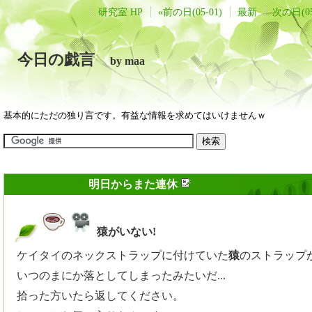
研究室 HP
«前の日(05-01)
最新
次の日(05
今日の戯言
by maa
基本的にただの独り言です。有益な情報を求めてはいけませんｗ
2008年05月02日
明日からまた連休
猿がいない!
_
ケイタイのネックストラップに付けていた
猿
のストラップ
いつのまにか落としてしまったみたいだ...
拾った方いたら返してください。