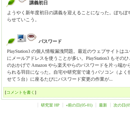
講義初日
_
ようやく新年度初日の講義を迎えることになった。ぼちぼ
らせていこう。
パスワード
_
PlayStation3 の個人情報漏洩問題。最近のウェブサイトはユ
にメールアドレスを使うことが多い。PlayStation3 もその
のおかげで Amazon やら楽天やらのパスワードを片っ端か
られる羽目になった。自宅や研究室で違うパソコン（よく
せて 5 台）に座るたびにパスワード変更の作業が...
[
コメントを書く
]
研究室 HP
«前の日(05-01)
最新
次の日(05