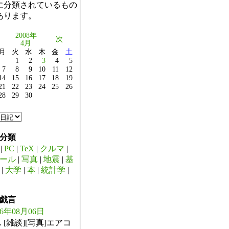
に分類されているもの
あります。
2008年
次
4月
月
火
水
木
金
土
1
2
3
4
5
7
8
9
10
11
12
14
15
16
17
18
19
21
22
23
24
25
26
28
29
30
分類
|
PC
|
TeX
|
クルマ
|
ール
|
写真
|
地震
|
基
|
大学
|
本
|
統計学
|
戯言
26年08月06日
. [雑談][写真]エアコ