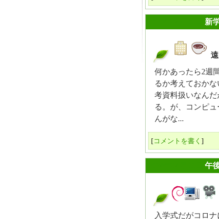
2020年04月03日
新
遠
_
何かあったら2週
るか考えておかな
考資料扱いなんだ
る。が、コンピュ
んがな...
[
コメントを書く
]
2024年04月03日
午
_
入学式だがコロナ