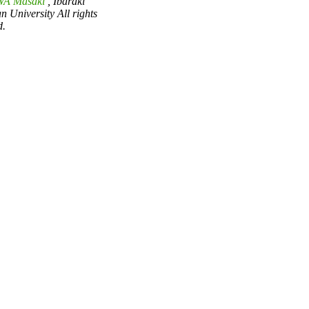
A Masaki
, Ibaraki
an University All rights
d.