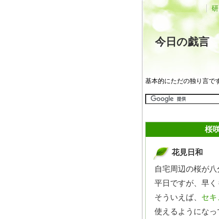
研
今日の戯
基本的にただの独り言で
2008年04月03日
桜
花見日和
_
自宅周辺の桜が八
平日ですが、早く
そういえば、
セキ
使えるようになっ