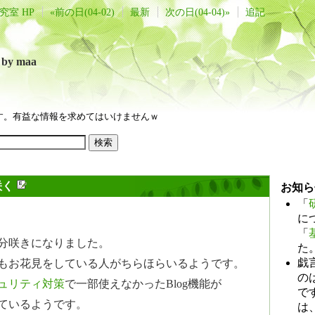
究室 HP
«前の日(04-02)
最新
次の日(04-04)»
追記
言
by maa
す。有益な情報を求めてはいけませんｗ
咲く
お知ら
「
に
「
分咲きになりました。
た
戯
もお花見をしている人がちらほらいるようです。
のは
ュリティ対策
で一部使えなかったBlog機能が
で
ているようです。
は