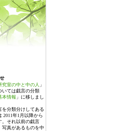
せ
研究室の中と中の人
」
ついては戯言の分類
基本情報
」に移しまし
。
言を分類分けしてある
 2011年1月以降から
す。それ以前の戯言
、写真があるものを中