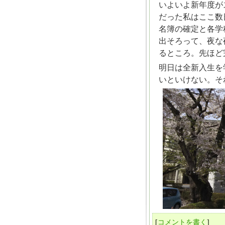
いよいよ新年度が
だった私はここ数
名簿の確定と各学
出そろって、夜な
るところ。先ほど
明日は全新入生を
いといけない。そ
[
コメントを書く
]