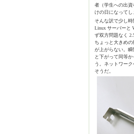
者（学生への出資
けの日になってし
そんな訳で少し時
Linux サーバーと
ず双方問題なく 2
ちょっと大きめの
が上がらない。瞬
と下がって同等か
う。ネットワークケ
そうだ。