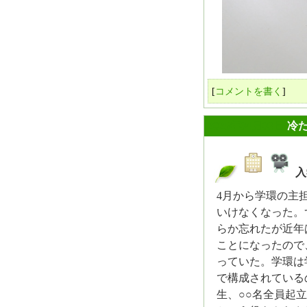
[
コメントを書く
]
2025年04月03日
冷
入
_
4月から学環の主
いけなくなった。
らか忘れたが近年
ことになったので
っていた。学環は
で構成されている
生、○○名全員起