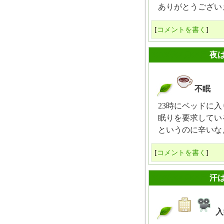
ありがとうござい
[
コメントを書く
]
2012年04月03日
夜
不眠
_
23時にベッドに入
眠りを要求してい
というのに辛いなぁ.
[
コメントを書く
]
2018年04月03日
汗
入
_