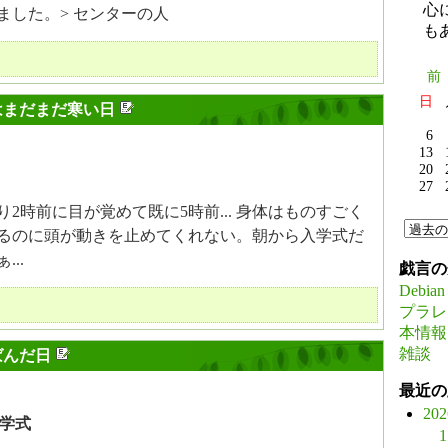
心
ました。> センターの人
も
前
日
はまだまだ寒い日
6
13
20
27
り2時前に目が覚めて既に5時前... 身体はものすごく
るのに頭が動きを止めてくれない。朝から入学式だ
..
戯言の
Debian
プラレ
本情報
雑談
ばんだ日
最近の
20
学式
1