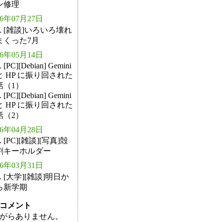
ン修理
26年07月27日
. [雑談]いろいろ壊れ
まくった7月
26年05月14日
. [PC][Debian] Gemini
と HP に振り回された
話（1）
. [PC][Debian] Gemini
と HP に振り回された
話（2）
26年04月28日
. [PC][雑談][写真]殻
割キーホルダー
26年03月31日
. [大学][雑談]明日か
ら新学期
コメント
がらありません。