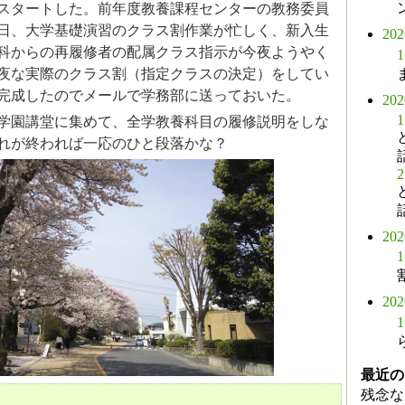
スタートした。前年度教養課程センターの教務委員
日、大学基礎演習のクラス割作業が忙しく、新入生
20
科からの再履修者の配属クラス指示が今夜ようやく
1
夜な実際のクラス割（指定クラスの決定）をしてい
完成したのでメールで学務部に送っておいた。
20
1
学園講堂に集めて、全学教養科目の履修説明をしな
れが終われば一応のひと段落かな？
2
20
1
20
1
最近の
残念な