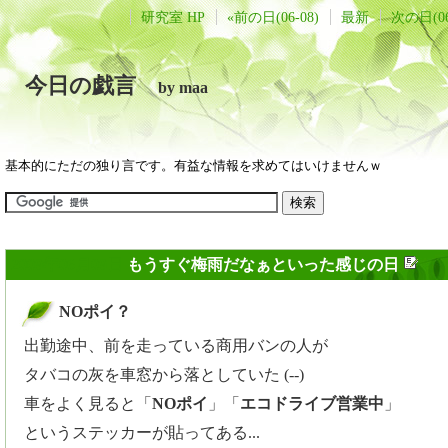
研究室 HP
«前の日(06-08)
最新
次の日(06
今日の戯言
by maa
基本的にただの独り言です。有益な情報を求めてはいけませんｗ
2009年06月09日
もうすぐ梅雨だなぁといった感じの日
NOポイ？
_
出勤途中、前を走っている商用バンの人が
タバコの灰を車窓から落としていた (--)
車をよく見ると「
NOポイ
」「
エコドライブ営業中
」
というステッカーが貼ってある...