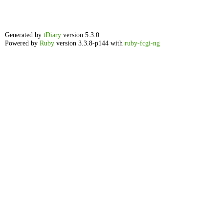
Generated by
tDiary
version 5.3.0
Powered by
Ruby
version 3.3.8-p144 with
ruby-fcgi-ng