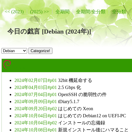
<< (2023)
(2025) >>
全期間
全期間/全分類
全分類
今日の戯言 [Debian (2024年)]
Debian
2024年02月07日#p01
32bit 機延命する
2024年04月03日#p01
2.5 Gbps 化
2024年07月04日#p01
OpenSSH の脆弱性の件
2024年09月09日#p01
tDiary5.1.7
2024年09月20日#p02
はじめての Xeon
2024年10月04日#p01
はじめての Debian12 on UEFI-PC
2024年10月04日#p02
インストールの忘備録
2024年10月08日#p01
新規インストール後にハマること