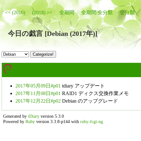
<< (2016)
(2018) >>
全期間
全期間/全分類
全分類
今日の戯言 [Debian (2017年)]
Debian
2017年05月09日#p01
tdiary アップデート
2017年11月08日#p01
RAID1 ディクス交換作業メモ
2017年12月22日#p02
Debian のアップグレード
Generated by
tDiary
version 5.3.0
Powered by
Ruby
version 3.3.8-p144 with
ruby-fcgi-ng