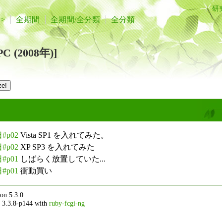
研
>>
全期間
全期間/全分類
全分類
 (2008年)]
#p02
Vista SP1 を入れてみた。
#p02
XP SP3 を入れてみた
#p01
しばらく放置していた...
#p01
衝動買い
on 5.3.0
 3.3.8-p144 with
ruby-fcgi-ng