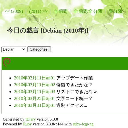
<< (2009)
(2011) >>
全期間
全期間/全分類
全分類
今日の戯言 [Debian (2010年)]
Debian
2010年03月11日#p01
アップデート作業
2010年03月11日#p02
修復できたかな？
2010年03月11日#p03
リストアできたなｗ
2010年03月25日#p01
文字コード統一？
2010年03月31日#p01
過剰アクセス...
Generated by
tDiary
version 5.3.0
Powered by
Ruby
version 3.3.8-p144 with
ruby-fcgi-ng