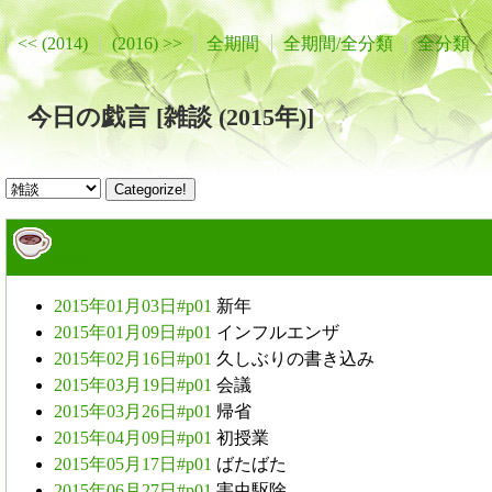
<< (2014)
(2016) >>
全期間
全期間/全分類
全分類
今日の戯言 [雑談 (2015年)]
雑談
2015年01月03日#p01
新年
2015年01月09日#p01
インフルエンザ
2015年02月16日#p01
久しぶりの書き込み
2015年03月19日#p01
会議
2015年03月26日#p01
帰省
2015年04月09日#p01
初授業
2015年05月17日#p01
ばたばた
2015年06月27日#p01
害虫駆除