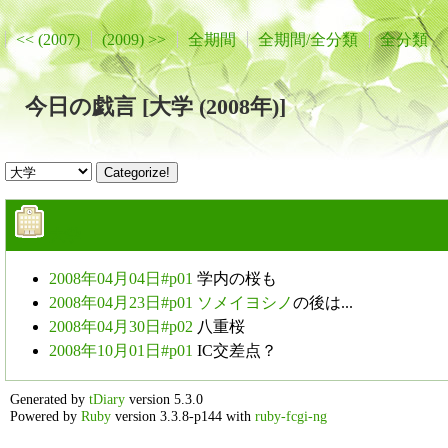
<< (2007)
(2009) >>
全期間
全期間/全分類
全分類
今日の戯言 [大学 (2008年)]
大学
2008年04月04日#p01
学内の桜も
2008年04月23日#p01
ソメイヨシノ
の後は...
2008年04月30日#p02
八重桜
2008年10月01日#p01
IC交差点？
Generated by
tDiary
version 5.3.0
Powered by
Ruby
version 3.3.8-p144 with
ruby-fcgi-ng