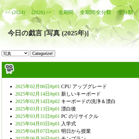
<< (2024)
(2026) >>
全期間
全期間/全分類
全分類
今日の戯言 [写真 (2025年)]
写真
2025年02月06日#p01
CPU アップグレード
2025年02月14日#p01
新しいキーボード
2025年02月14日#p02
キーボードの洗浄＆漂白
2025年03月13日#p01
漂白後
2025年03月31日#p01
PC のリサイクル
2025年04月03日#p01
入学式
2025年04月07日#p01
明日から授業
2025年06月26日#p01
モンブラン